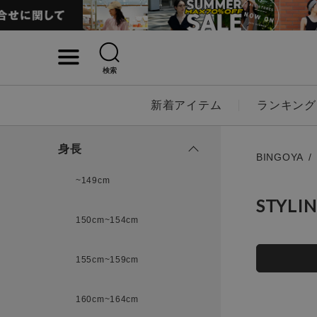
検索
詳細検索
新着アイテム
ランキング
キーワード
身長
BINGOYA
~149cm
STYLI
性別
150cm~154cm
MENS
LADI
155cm~159cm
カテゴリ
160cm~164cm