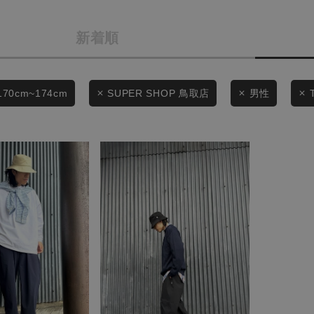
カテゴリから探す
商品タイプ
新着順
スタイリングから探す
通常商品
ブランドから探す
WEB限定アイテムを探す
セール価格
170cm~174cm
SUPER SHOP 鳥取店
男性
履き比べ可能商品から探す
在庫
お知らせ・ご利用ガイド
在庫あり
お知らせ
ご利用ガイド
ギフトラッピング
この条件で絞り込む
お問い合わせ