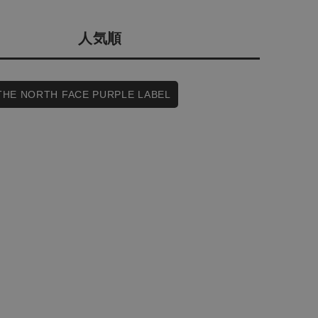
会社概要
人気順
採用情報
予約商品
ギフトカード
WEB限定
THE NORTH FACE PURPLE LABEL
在庫なし含む
BINGOYA
無料公式アプリダウンロード