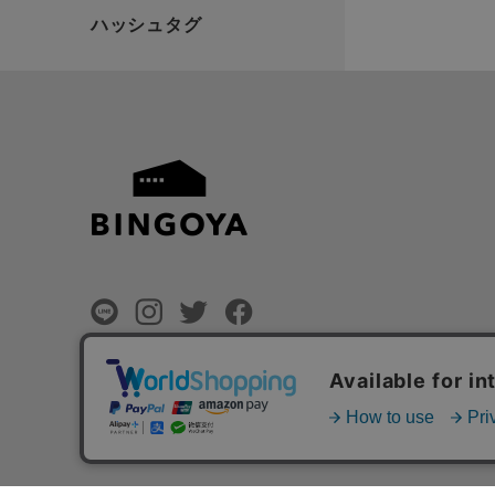
©
BINGOYA Co,.Ltd.