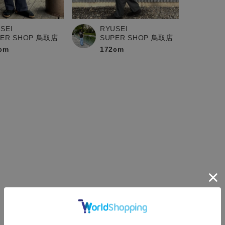
SEI
RYUSEI
PER SHOP 鳥取店
SUPER SHOP 鳥取店
cm
172cm