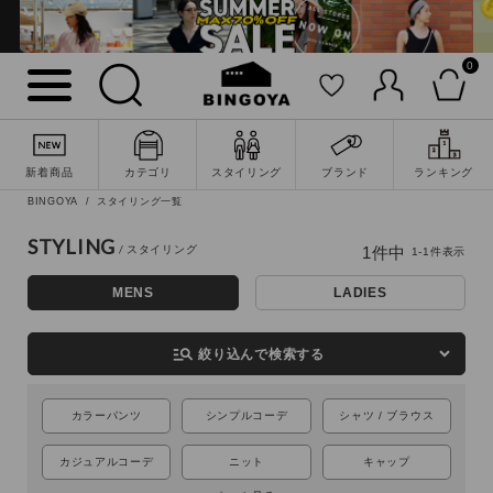
0
詳細検索
新着商品
カテゴリ
スタイリング
ブランド
ランキング
BINGOYA
スタイリング一覧
STYLING
1
件中
1
-
1
件表示
MENS
LADIES
manage_search
絞り込んで検索する
カラーパンツ
シンプルコーデ
シャツ / ブラウス
キーワード
カジュアルコーデ
ニット
キャップ