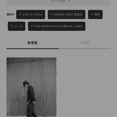
もっと見る
性別
170cm~174cm
SUPER SHOP 鳥取店
男性
MENS
LADIES
KIDS
グッズ
THE NORTH FACE PURPLE LABEL
カテゴリ
新着順
人気順
サイズ
ブランド