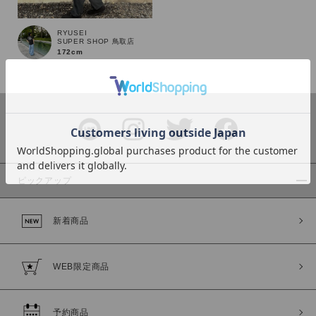
RYUSEI
SUPER SHOP 鳥取店
172cm
カラー
ピックアップ
価格
新着商品
～
商品タイプ
WEB限定商品
通常商品
予約商品
セール価格
WEB限定
予約商品