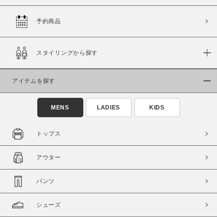
予約商品
価格
スタイリングから探す
～
アイテムを探す
商品タイプ
通常商品
予約商品
MENS
LADIES
KIDS
セール価格
WEB限定
トップス
在庫
アウター
在庫あり
在庫なし含む
パンツ
シューズ