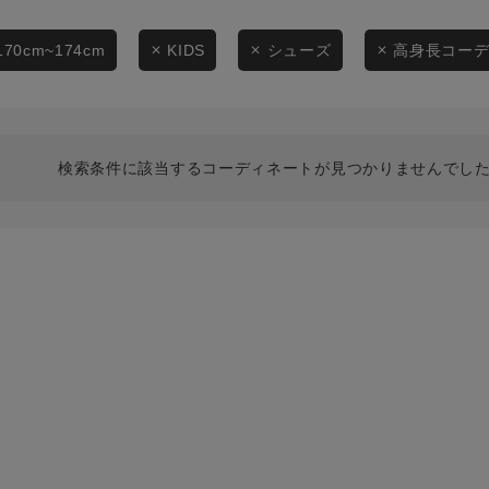
スタイリングから探す
商品タイプ
ブランドから探す
170cm~174cm
KIDS
シューズ
高身長コー
通常商品
WEB限定アイテムを探す
履き比べ可能商品から探す
セール価格
検索条件に該当するコーディネートが見つかりませんでした
お知らせ・ご利用ガイド
在庫
お知らせ
在庫あり
ご利用ガイド
ギフトラッピング
お問い合わせ
この条件で絞り込む