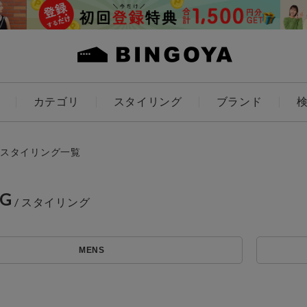
カテゴリ
スタイリング
ブランド
カラー
スタイリング一覧
NG
アイテムを探す
ES
KIDS
MENS
価格
条件絞り込み検索
カテゴリから探す
～