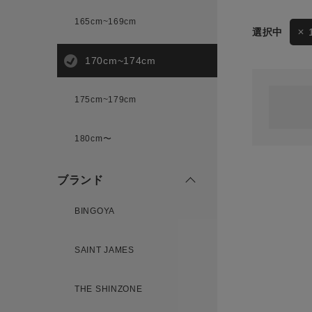
165cm~169cm
サイズ
170cm~174cm
ゲスト
様
175cm~179cm
ブランド
180cm〜
ログイン / マイページ
ブランド
お気に入りアイテム
BINGOYA
注文履歴
SAINT JAMES
新規会員登録
THE SHINZONE