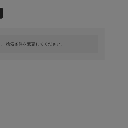
採用情報
ギフトカード
デ
予約商品
WEB限定
。 検索条件を変更してください。
在庫なし含む
BINGOYA
無料公式アプリダウンロード