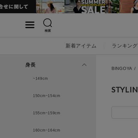
検索
詳細検索
新着アイテム
ランキング
キーワード
身長
BINGOYA
~149cm
STYLI
性別
150cm~154cm
MENS
LADI
155cm~159cm
カテゴリ
160cm~164cm