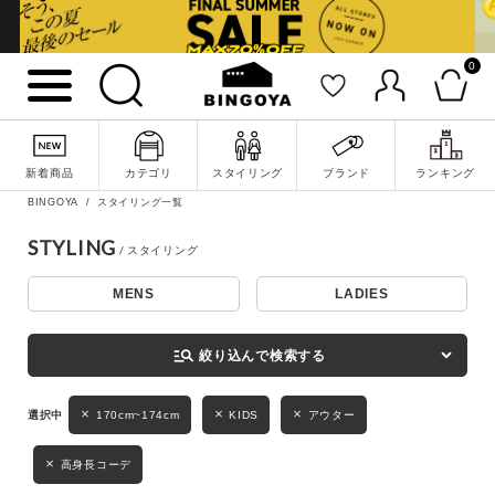
0
詳細検索
新着商品
カテゴリ
スタイリング
ブランド
ランキング
BINGOYA
スタイリング一覧
STYLING
MENS
LADIES
キーワード
manage_search
絞り込んで検索する
性別
170cm~174cm
KIDS
アウター
MENS
LADIES
KIDS
高身長コーデ