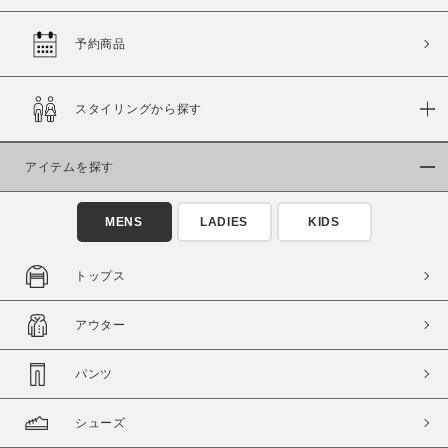
予約商品
価格
スタイリングから探す
～
アイテムを探す
商品タイプ
通常商品
予約商品
MENS
LADIES
KIDS
セール価格
WEB限定
トップス
在庫
アウター
在庫あり
在庫なし含む
パンツ
シューズ