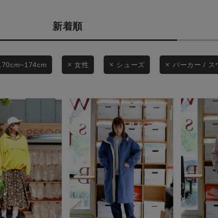
カテゴリから探す
商品タイプ
新着順
スタイリングから探す
通常商品
ブランドから探す
WEB限定アイテムを探す
セール価格
170cm~174cm
女性
シューズ
パーカー / 
履き比べ可能商品から探す
在庫
お知らせ・ご利用ガイド
在庫あり
お知らせ
ご利用ガイド
ギフトラッピング
この条件で絞り込む
お問い合わせ