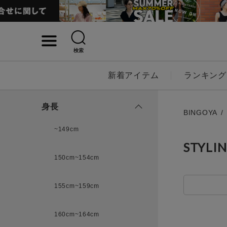
検索
詳細検索
新着アイテム
ランキング
キーワード
身長
BINGOYA
~149cm
STYLI
性別
150cm~154cm
MENS
LADI
155cm~159cm
カテゴリ
160cm~164cm