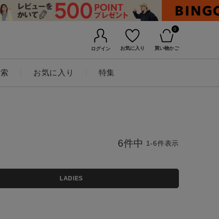
0
お気に入り
買い物かご
ログイン
検索
お気に入り
特集
6
件中
1
-
6
件表示
LADIES
BINGOYAについて
店舗一覧