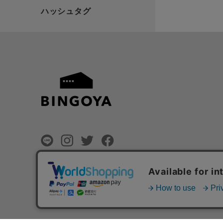
©
BINGOYA Co,.Ltd.