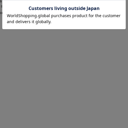
shika
a
web store BINGOYA
 store BINGOYA
170cm
cm