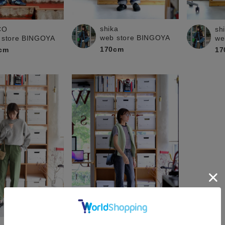
shika
CO
sh
web store BINGOYA
 store BINGOYA
we
170cm
cm
17