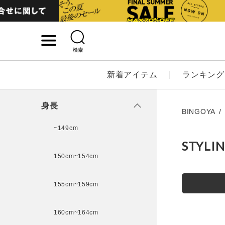
検索
詳細検索
新着アイテム
ランキング
キーワード
身長
BINGOYA
~149cm
STYLI
性別
150cm~154cm
MENS
LADI
155cm~159cm
カテゴリ
160cm~164cm