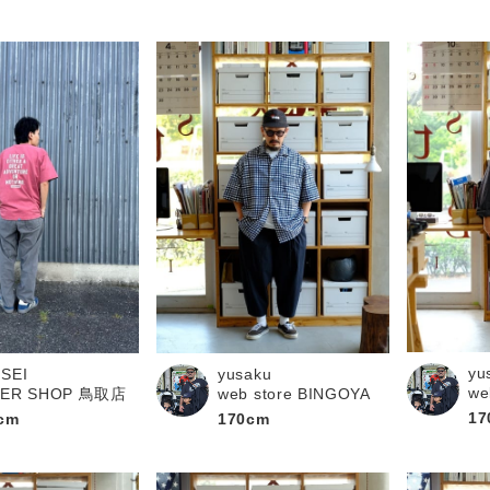
yu
SEI
yusaku
we
PER SHOP 鳥取店
web store BINGOYA
17
cm
170cm