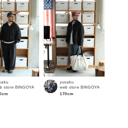
saku
yusaku
b store BINGOYA
web store BINGOYA
0cm
170cm