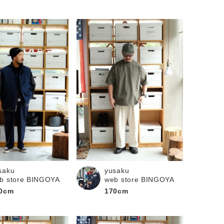
saku
yusaku
b store BINGOYA
web store BINGOYA
0cm
170cm