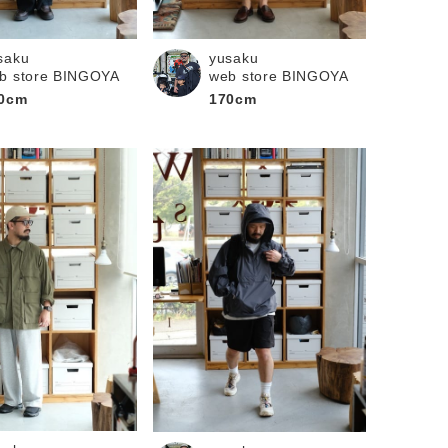
saku
yusaku
b store BINGOYA
web store BINGOYA
0cm
170cm