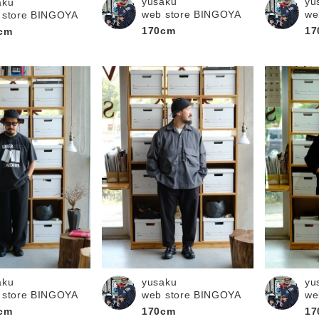
yusaku
yu
aku
web store BINGOYA
we
 store BINGOYA
170cm
17
cm
yu
aku
yusaku
we
 store BINGOYA
web store BINGOYA
17
cm
170cm