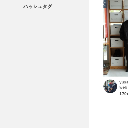
yus
web
170