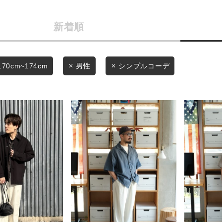
商品タイプ
条件絞り込み検索
新着順
通常商品
カテゴリから探す
スタイリングから探す
セール価格
170cm~174cm
男性
シンプルコーデ
ブランドから探す
WEB限定アイテムを探す
在庫
履き比べ可能商品から探す
在庫あり
お知らせ・ご利用ガイド
お知らせ
この条件で絞り込む
ご利用ガイド
ギフトラッピング