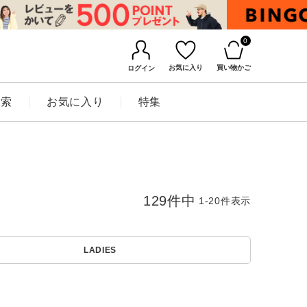
0
お気に入り
買い物かご
ログイン
検索
お気に入り
特集
129
件中
1
-
20
件表示
LADIES
BINGOYAについて