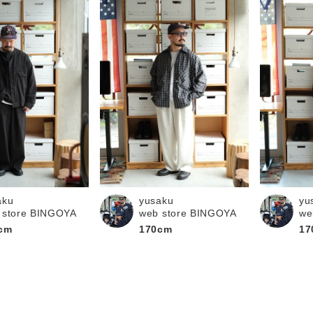
aku
yusaku
yu
 store BINGOYA
web store BINGOYA
we
cm
170cm
17