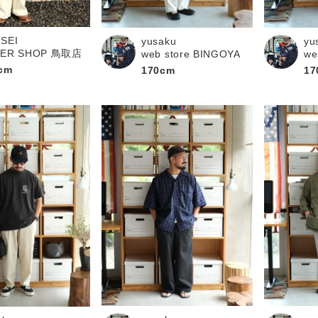
お問い合わせ
SEI
yusaku
yu
PER SHOP 鳥取店
web store BINGOYA
we
cm
170cm
17