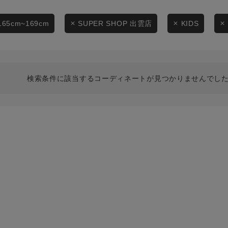
スタイリングから探す
商品タイプ
ブランドから探す
165cm~169cm
SUPER SHOP 出雲店
KIDS
通常商品
WEB限定アイテムを探す
履き比べ可能商品から探す
セール価格
検索条件に該当するコーディネートが見つかりませんでした
お知らせ・ご利用ガイド
在庫
お知らせ
在庫あり
ご利用ガイド
ギフトラッピング
お問い合わせ
この条件で絞り込む