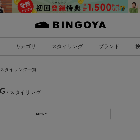
カテゴリ
スタイリング
ブランド
カラー
スタイリング一覧
NG
アイテムを探す
ES
KIDS
MENS
価格
条件絞り込み検索
カテゴリから探す
～