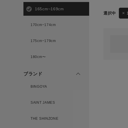
165cm~169cm
サイズ
170cm~174cm
ゲスト
様
175cm~179cm
ブランド
180cm〜
ログイン / マイページ
ブランド
お気に入りアイテム
BINGOYA
注文履歴
SAINT JAMES
新規会員登録
THE SHINZONE