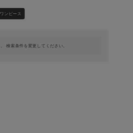
採用情報
ギフトカード
ワンピース
予約商品
WEB限定
。 検索条件を変更してください。
在庫なし含む
BINGOYA
無料公式アプリダウンロード