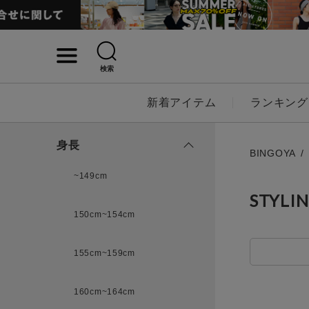
検索
詳細検索
新着アイテム
ランキング
キーワード
身長
BINGOYA
~149cm
STYLI
性別
150cm~154cm
MENS
LADI
155cm~159cm
カテゴリ
160cm~164cm