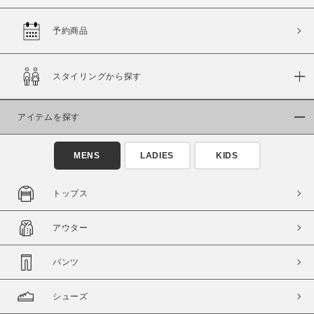
予約商品
価格
スタイリングから探す
～
アイテムを探す
商品タイプ
通常商品
予約商品
MENS
LADIES
KIDS
セール価格
WEB限定
トップス
在庫
アウター
在庫あり
在庫なし含む
パンツ
シューズ