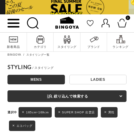
0
詳細検索
新着商品
カテゴリ
スタイリング
ブランド
ランキング
BINGOYA
スタイリング一覧
STYLING
MENS
LADIES
キーワード
manage_search
絞り込んで検索する
性別
165cm~169cm
SUPER SHOP 出雲店
男性
MENS
LADIES
KIDS
エコバッグ