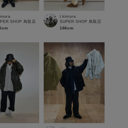
kimura
t.kimura
UPER SHOP 鳥取店
SUPER SHOP 鳥取店
6cm
166cm