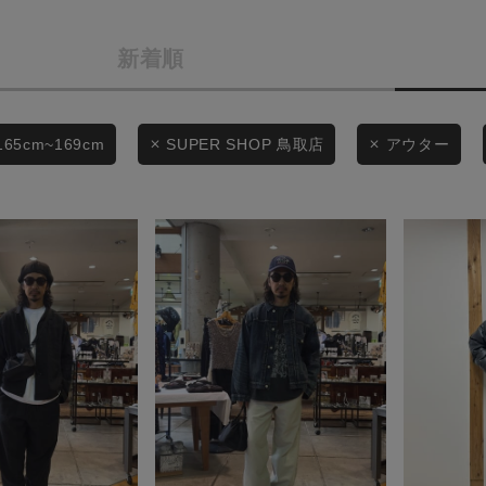
商品タイプ
条件絞り込み検索
新着順
通常商品
カテゴリから探す
スタイリングから探す
セール価格
165cm~169cm
SUPER SHOP 鳥取店
アウター
ブランドから探す
WEB限定アイテムを探す
在庫
履き比べ可能商品から探す
在庫あり
お知らせ・ご利用ガイド
お知らせ
この条件で絞り込む
ご利用ガイド
ギフトラッピング