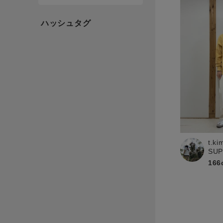
t.ki
SU
166