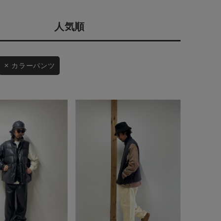
店舗一覧
人気順
予約商品
会社概要
採用情報
WEB限定
カラーパンツ
ギフトカード
在庫なし含む
BINGOYA
無料公式アプリダウンロード