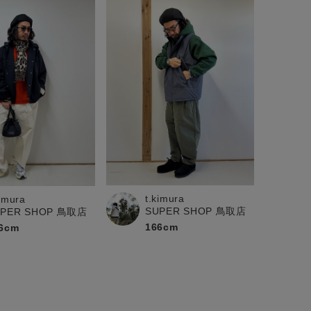
t.kimura
kimura
SUPER SHOP 鳥取店
UPER SHOP 鳥取店
166cm
6cm