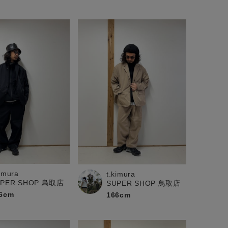
kimura
t.kimura
UPER SHOP 鳥取店
SUPER SHOP 鳥取店
6cm
166cm