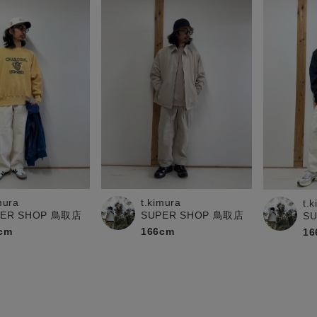
mura
t.kimura
t.
PER SHOP 鳥取店
SUPER SHOP 鳥取店
S
cm
166cm
16