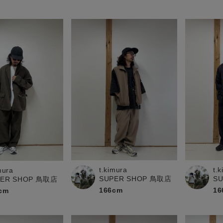
t.kimura
t.
mura
SUPER SHOP 鳥取店
S
PER SHOP 鳥取店
166cm
16
cm