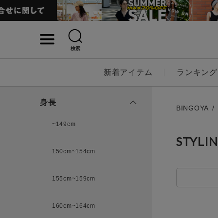
検索
詳細検索
新着アイテム
ランキング
キーワード
身長
BINGOYA
~149cm
STYLI
性別
150cm~154cm
MENS
LADI
155cm~159cm
カテゴリ
160cm~164cm