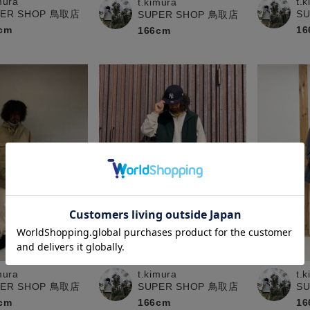
mura
t.
t.kimura
PER SHOP 鳥取店
S
SUPER SHOP 鳥取店
cm
16
166cm
mura
t.kimura
t.
PER SHOP 鳥取店
SUPER SHOP 鳥取店
S
cm
166cm
16