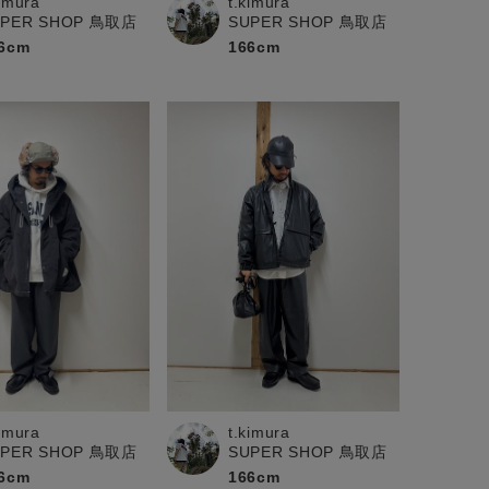
kimura
t.kimura
UPER SHOP 鳥取店
SUPER SHOP 鳥取店
6cm
166cm
t.kimura
kimura
SUPER SHOP 鳥取店
UPER SHOP 鳥取店
166cm
6cm