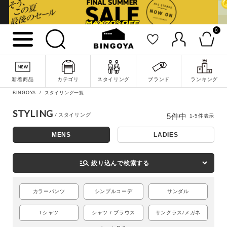
0
新着商品
カテゴリ
スタイリング
ブランド
ランキング
詳細検索
BINGOYA
スタイリング一覧
STYLING
5
件中
1
-
5
件表示
MENS
LADIES
manage_search
絞り込んで検索する
カラーパンツ
シンプルコーデ
サンダル
Tシャツ
シャツ / ブラウス
サングラス/メガネ