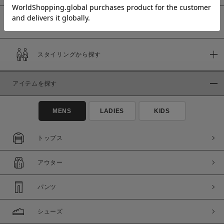
予約商品
価格
スタイリングから探す
～
アイテムを探す
商品タイプ
通常商品
予約商品
MENS
LADIES
KIDS
セール価格
WEB限定
トップス
在庫
アウター
在庫あり
在庫なし含む
パンツ
シューズ