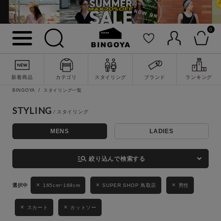
0
詳細検索
新着商品
カテゴリ
スタイリング
ブランド
ランキング
BINGOYA
スタイリング一覧
STYLING
MENS
LADIES
キーワード
manage_search
絞り込んで検索する
性別
165cm~169cm
SUPER SHOP 鳥取店
男性
MENS
LADIES
KIDS
スカート
カットソー