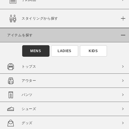
スタイリングから探す
価格
～
アイテムを探す
商品タイプ
MENS
LADIES
KIDS
通常商品
予約商品
セール価格
WEB限定
トップス
在庫
アウター
在庫あり
在庫なし含む
パンツ
シューズ
グッズ