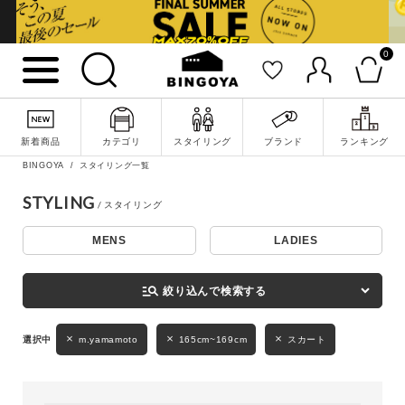
0
詳細検索
新着商品
カテゴリ
スタイリング
ブランド
ランキング
BINGOYA
スタイリング一覧
STYLING
MENS
LADIES
キーワード
manage_search
絞り込んで検索する
性別
m.yamamoto
165cm~169cm
スカート
MENS
LADIES
KIDS
カテゴリ