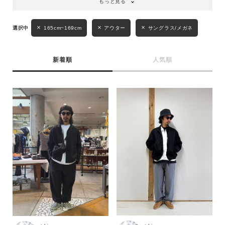
もっと見る
165cm~169cm
アウター
サングラス/メガネ
新着順
人気順