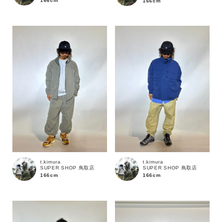
166cm
166cm
価格
～
商品タイプ
通常商品
予約商品
セール価格
WEB限定
在庫
t.kimura
t.kimura
SUPER SHOP 鳥取店
SUPER SHOP 鳥取店
在庫あり
在庫なし含む
166cm
166cm