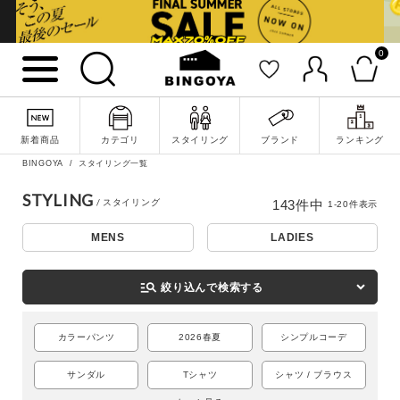
0
新着商品
カテゴリ
スタイリング
ブランド
ランキング
BINGOYA
スタイリング一覧
STYLING
143
件中
1
-
20
件表示
MENS
LADIES
詳細検索
manage_search
絞り込んで検索する
カラーパンツ
2026春夏
シンプルコーデ
サンダル
Tシャツ
シャツ / ブラウス