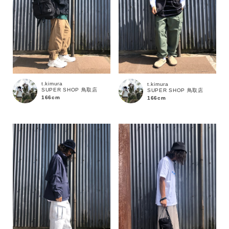
t.kimura
t.kimura
SUPER SHOP 鳥取店
SUPER SHOP 鳥取店
166cm
166cm