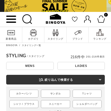
0
新着商品
カテゴリ
スタイリング
ブランド
ランキング
BINGOYA
スタイリング一覧
STYLING
216
件中
201
-
216
件表示
MENS
LADIES
詳細検索
manage_search
絞り込んで検索する
カラーパンツ
サンダル
Tシャツ
シャツ / ブラウス
スニーカー
ショルダーバッグ