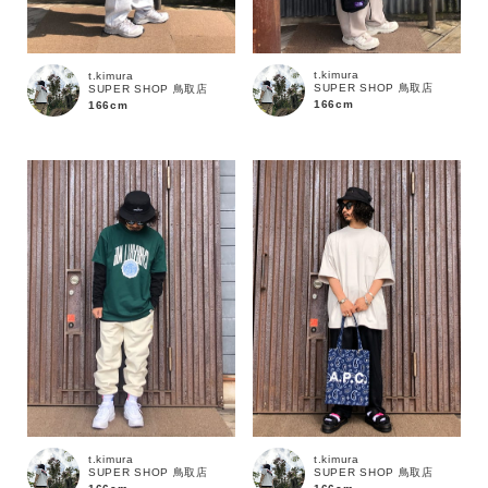
カラー
t.kimura
t.kimura
SUPER SHOP 鳥取店
SUPER SHOP 鳥取店
166cm
166cm
価格
～
商品タイプ
通常商品
予約商品
セール価格
WEB限定
在庫
t.kimura
t.kimura
SUPER SHOP 鳥取店
SUPER SHOP 鳥取店
在庫あり
在庫なし含む