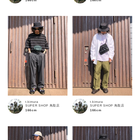
166cm
166cm
t.kimura
t.kimura
SUPER SHOP 鳥取店
SUPER SHOP 鳥取店
166cm
166cm