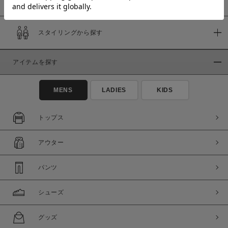
スタイリングから探す
価格
～
アイテムを探す
商品タイプ
MENS
LADIES
KIDS
通常商品
予約商品
セール価格
WEB限定
トップス
在庫
アウター
在庫あり
在庫なし含む
パンツ
シューズ
グッズ