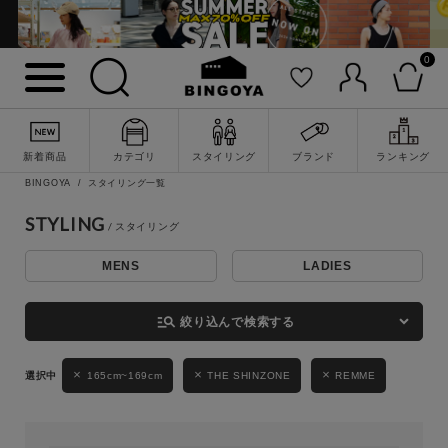
0
詳細検索
新着商品
カテゴリ
スタイリング
ブランド
ランキング
BINGOYA
スタイリング一覧
STYLING
MENS
LADIES
キーワード
manage_search
絞り込んで検索する
性別
165cm~169cm
THE SHINZONE
REMME
MENS
LADIES
KIDS
カテゴリ