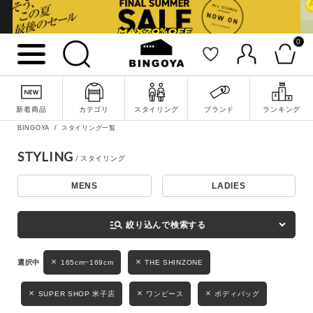
0
詳細検索
新着商品
カテゴリ
スタイリング
ブランド
ランキング
BINGOYA
スタイリング一覧
STYLING
MENS
LADIES
キーワード
manage_search
絞り込んで検索する
性別
165cm~169cm
THE SHINZONE
MENS
LADIES
KIDS
SUPER SHOP 米子店
ワンピース
ボディバッグ