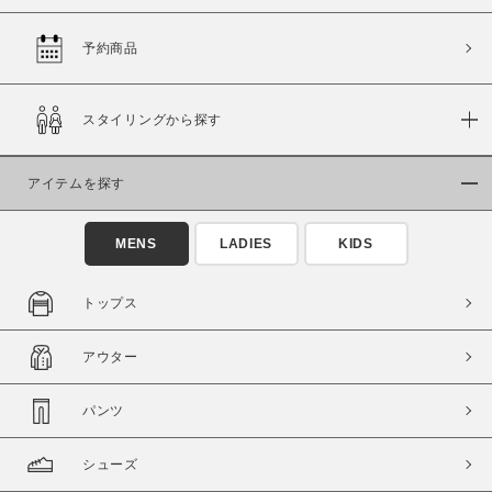
予約商品
価格
スタイリングから探す
～
アイテムを探す
商品タイプ
通常商品
予約商品
MENS
LADIES
KIDS
セール価格
WEB限定
トップス
在庫
アウター
在庫あり
在庫なし含む
パンツ
シューズ