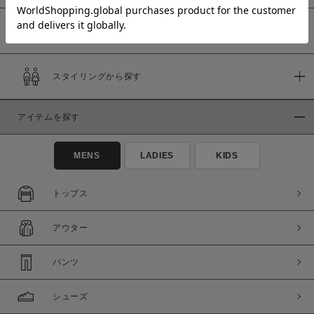
予約商品
価格
スタイリングから探す
～
アイテムを探す
商品タイプ
通常商品
予約商品
MENS
LADIES
KIDS
セール価格
WEB限定
トップス
在庫
アウター
在庫あり
在庫なし含む
パンツ
シューズ