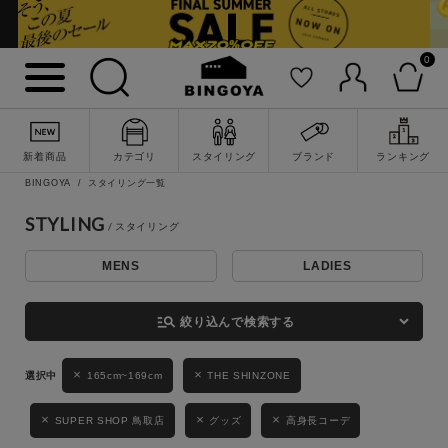
0
詳細検索
新着商品
カテゴリ
スタイリング
ブランド
ランキング
BINGOYA
スタイリング一覧
STYLING
MENS
LADIES
キーワード
manage_search
絞り込んで検索する
性別
165cm~169cm
THE SHINZONE
MENS
LADIES
KIDS
SUPER SHOP 鳥取店
グッズ
高身長コーデ