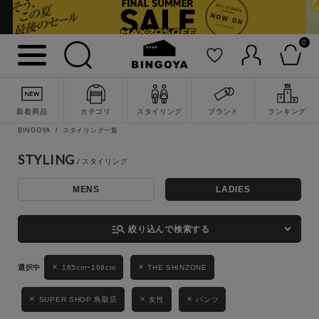
0
詳細検索
新着商品
カテゴリ
スタイリング
ブランド
ランキング
BINGOYA
スタイリング一覧
STYLING
MENS
LADIES
キーワード
manage_search
絞り込んで検索する
165cm~169cm
THE SHINZONE
性別
MENS
LADIES
KIDS
SUPER SHOP 鳥取店
女性
パンツ