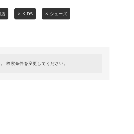
採用情報
ギフトカード
南店
KIDS
シューズ
予約商品
WEB限定
。 検索条件を変更してください。
在庫なし含む
BINGOYA
無料公式アプリダウンロード