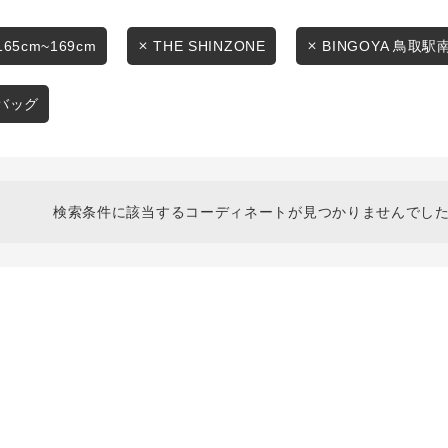
スタイリングから探す
商品タイプ
ブランドから探す
165cm~169cm
THE SHINZONE
BINGOYA 鳥取駅
通常商品
WEB限定アイテムを探す
バッグ
履き比べ可能商品から探す
セール価格
お知らせ・ご利用ガイド
在庫
検索条件に該当するコーディネートが見つかりませんでした
お知らせ
在庫あり
ご利用ガイド
ギフトラッピング
お問い合わせ
この条件で絞り込む