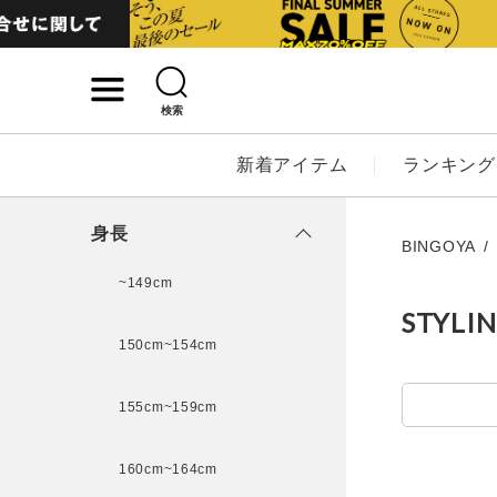
検索
詳細検索
新着アイテム
ランキング
キーワード
身長
BINGOYA
~149cm
STYLI
性別
150cm~154cm
MENS
LADI
155cm~159cm
カテゴリ
160cm~164cm