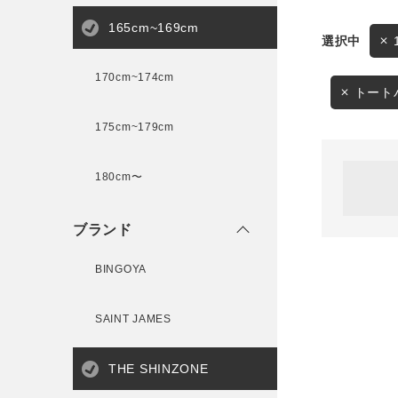
165cm~169cm
サイズ
170cm~174cm
ゲスト
様
トート
175cm~179cm
ブランド
180cm〜
ログイン / マイページ
ブランド
お気に入りアイテム
BINGOYA
注文履歴
SAINT JAMES
新規会員登録
THE SHINZONE