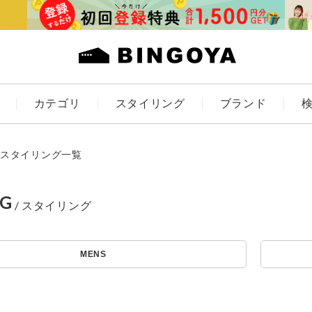
カテゴリ
スタイリング
ブランド
カラー
スタイリング一覧
NG
アイテムを探す
ES
KIDS
MENS
価格
条件絞り込み検索
カテゴリから探す
～