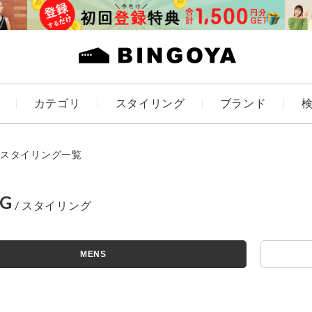
カテゴリ
スタイリング
ブランド
カラー
スタイリング一覧
NG
アイテムを探す
ES
KIDS
MENS
価格
条件絞り込み検索
カテゴリから探す
～