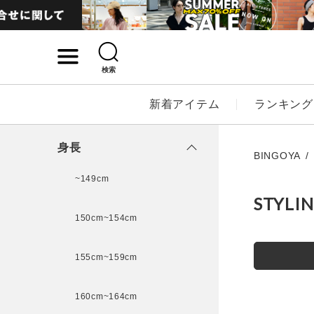
検索
詳細検索
新着アイテム
ランキング
キーワード
身長
BINGOYA
~149cm
STYLI
性別
150cm~154cm
MENS
LADI
155cm~159cm
カテゴリ
160cm~164cm