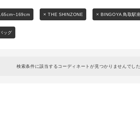
スタイリングから探す
商品タイプ
ブランドから探す
165cm~169cm
THE SHINZONE
BINGOYA 鳥取駅
通常商品
WEB限定アイテムを探す
バッグ
履き比べ可能商品から探す
セール価格
お知らせ・ご利用ガイド
在庫
検索条件に該当するコーディネートが見つかりませんでした
お知らせ
在庫あり
ご利用ガイド
ギフトラッピング
お問い合わせ
この条件で絞り込む