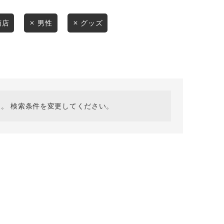
採用情報
ギフトカード
南店
男性
グッズ
予約商品
WEB限定
。 検索条件を変更してください。
在庫なし含む
BINGOYA
無料公式アプリダウンロード