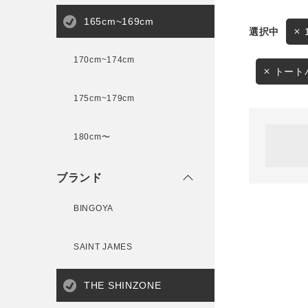
165cm~169cm
サイズ
170cm~174cm
ゲスト
様
トート
175cm~179cm
ブランド
180cm〜
ログイン / マイページ
ブランド
お気に入りアイテム
BINGOYA
注文履歴
SAINT JAMES
新規会員登録
THE SHINZONE