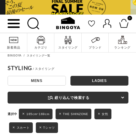
0
詳細検索
新着商品
カテゴリ
スタイリング
ブランド
ランキング
BINGOYA
スタイリング一覧
STYLING
MENS
LADIES
キーワード
manage_search
絞り込んで検索する
性別
165cm~169cm
THE SHINZONE
女性
MENS
LADIES
KIDS
スカート
Tシャツ