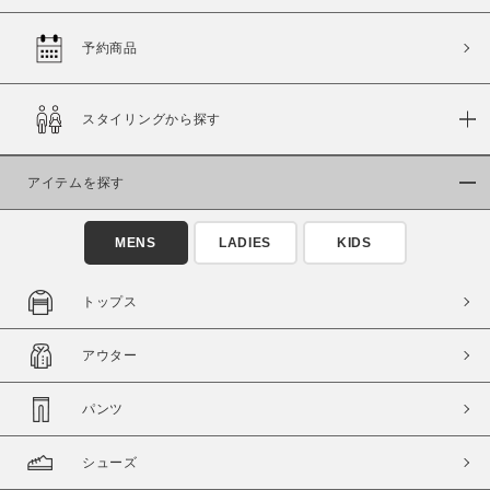
予約商品
価格
スタイリングから探す
～
アイテムを探す
商品タイプ
通常商品
予約商品
MENS
LADIES
KIDS
セール価格
WEB限定
トップス
在庫
アウター
在庫あり
在庫なし含む
パンツ
シューズ