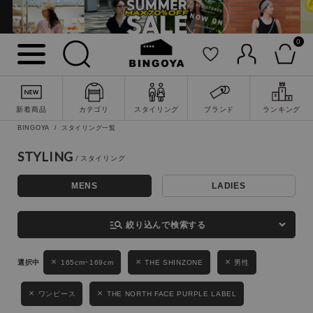
0
詳細検索
新着商品
カテゴリ
スタイリング
ブランド
ランキング
BINGOYA
スタイリング一覧
STYLING
MENS
LADIES
キーワード
manage_search
絞り込んで検索する
性別
165cm~169cm
THE SHINZONE
男性
MENS
LADIES
KIDS
ワンピース
THE NORTH FACE PURPLE LABEL