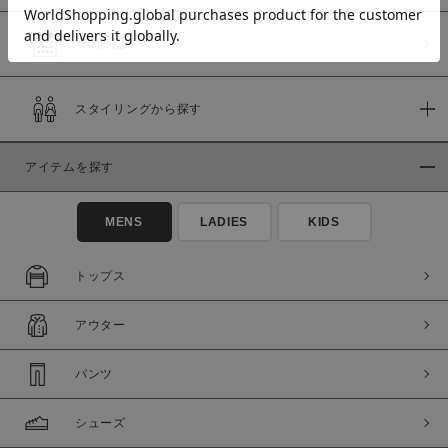
予約商品
価格
スタイリングから探す
～
アイテムを探す
商品タイプ
通常商品
予約商品
MENS
LADIES
KIDS
セール価格
WEB限定
トップス
在庫
アウター
在庫あり
在庫なし含む
パンツ
シューズ