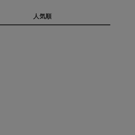
会社概要
人気順
採用情報
予約商品
ギフトカード
WEB限定
在庫なし含む
BINGOYA
無料公式アプリダウンロード