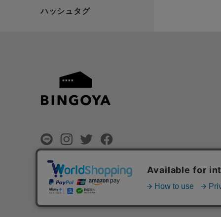
©
BINGOYA Co,.Ltd.