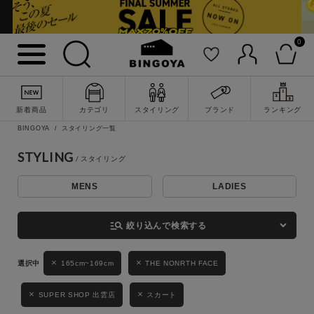
0
詳細検索
新着商品
カテゴリ
スタイリング
ブランド
ランキング
BINGOYA
スタイリング一覧
STYLING
MENS
LADIES
キーワード
manage_search
絞り込んで検索する
性別
165cm~169cm
THE NONRTH FACE
MENS
LADIES
KIDS
SUPER SHOP 出雲店
スカート