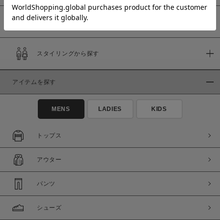
予約商品
価格
スタイリングから探す
～
アイテムを探す
商品タイプ
通常商品
予約商品
MENS
LADIES
KIDS
セール価格
WEB限定
トップス
在庫
アウター
在庫あり
在庫なし含む
パンツ
シューズ