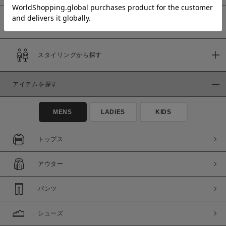
予約商品
価格
スタイリングから探す
～
アイテムを探す
商品タイプ
通常商品
予約商品
MENS
LADIES
KIDS
セール価格
WEB限定
トップス
在庫
アウター
在庫あり
在庫なし含む
パンツ
シューズ