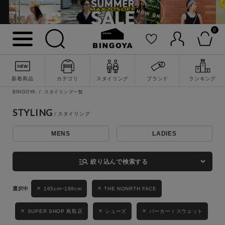
0
詳細検索
新着商品
カテゴリ
スタイリング
ブランド
ランキング
BINGOYA
スタイリング一覧
STYLING
MENS
LADIES
キーワード
manage_search
絞り込んで検索する
性別
165cm~169cm
THE NONRTH FACE
MENS
LADIES
KIDS
SUPER SHOP 鳥取店
シューズ
パーカー / スウェット