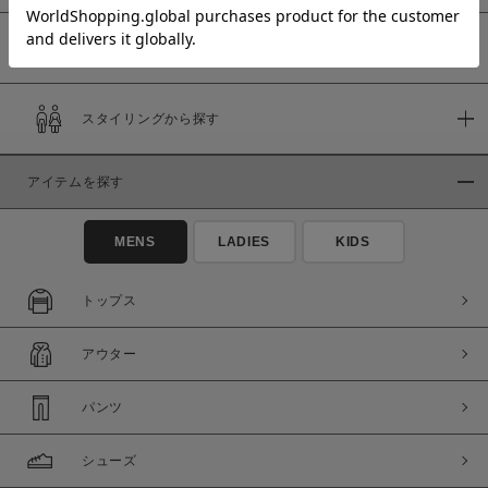
予約商品
価格
スタイリングから探す
～
アイテムを探す
商品タイプ
通常商品
予約商品
MENS
LADIES
KIDS
セール価格
WEB限定
トップス
在庫
アウター
在庫あり
在庫なし含む
パンツ
シューズ