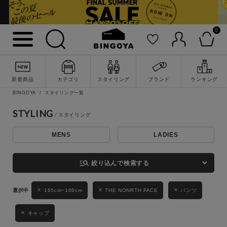
0
詳細検索
新着商品
カテゴリ
スタイリング
ブランド
ランキング
BINGOYA
スタイリング一覧
STYLING
MENS
LADIES
キーワード
manage_search
絞り込んで検索する
性別
165cm~169cm
THE NONRTH FACE
パンツ
MENS
LADIES
KIDS
キャップ