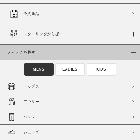
予約商品
価格
スタイリングから探す
～
アイテムを探す
商品タイプ
通常商品
予約商品
MENS
LADIES
KIDS
セール価格
WEB限定
トップス
在庫
アウター
在庫あり
在庫なし含む
パンツ
シューズ