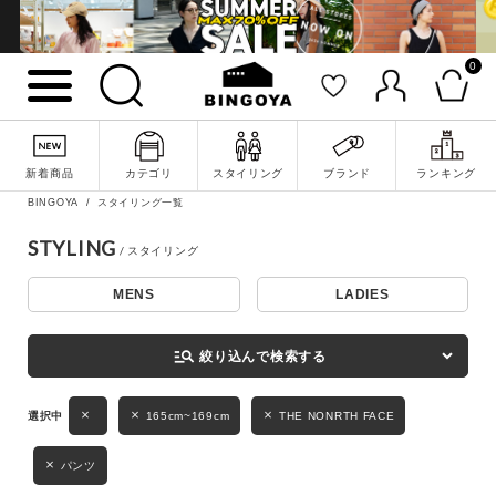
0
詳細検索
新着商品
カテゴリ
スタイリング
ブランド
ランキング
BINGOYA
スタイリング一覧
STYLING
MENS
LADIES
キーワード
manage_search
絞り込んで検索する
性別
165cm~169cm
THE NONRTH FACE
MENS
LADIES
KIDS
パンツ