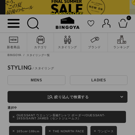
0
詳細検索
新着商品
カテゴリ
スタイリング
ブランド
ランキング
BINGOYA
スタイリング一覧
STYLING
MENS
LADIES
キーワード
manage_search
絞り込んで検索する
性別
OUESSANT ウエッソン長袖Tシャツ ボーダー/OUESSANT-
19SS/SAINT JAMES（セントジェームス）
MENS
LADIES
KIDS
165cm~169cm
THE NONRTH FACE
ワンピース