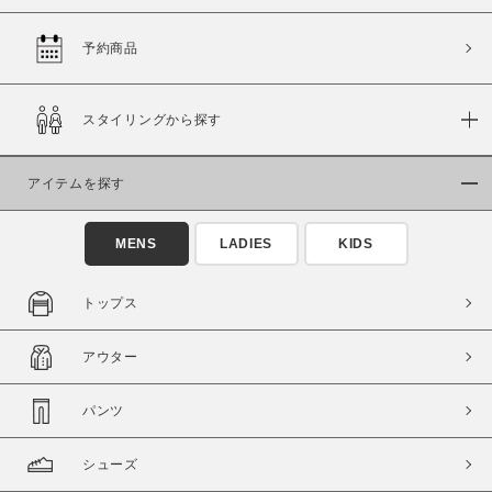
予約商品
価格
スタイリングから探す
～
アイテムを探す
商品タイプ
通常商品
予約商品
MENS
LADIES
KIDS
セール価格
WEB限定
トップス
在庫
アウター
在庫あり
在庫なし含む
パンツ
シューズ