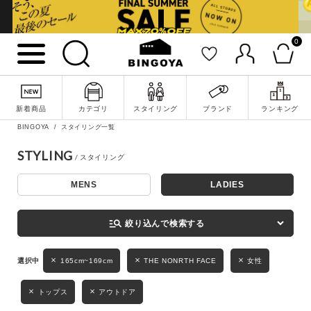
0
詳細検索
新着商品
カテゴリ
スタイリング
ブランド
ランキング
BINGOYA
スタイリング一覧
STYLING
MENS
LADIES
キーワード
manage_search
絞り込んで検索する
性別
165cm~169cm
THE NONRTH FACE
女性
MENS
LADIES
KIDS
トップス
アウトドア