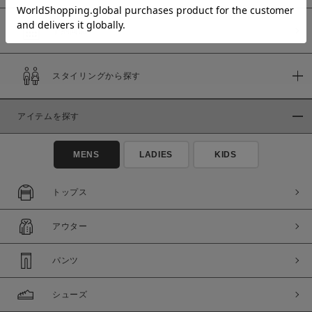
予約商品
価格
スタイリングから探す
～
アイテムを探す
商品タイプ
通常商品
予約商品
MENS
LADIES
KIDS
セール価格
WEB限定
トップス
在庫
アウター
在庫あり
在庫なし含む
パンツ
シューズ