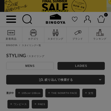
0
詳細検索
新着商品
カテゴリ
スタイリング
ブランド
ランキング
BINGOYA
スタイリング一覧
STYLING
MENS
LADIES
キーワード
manage_search
絞り込んで検索する
性別
165cm~169cm
THE NONRTH FACE
女性
MENS
LADIES
KIDS
ワンピース
PAES