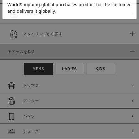
予約商品
価格
スタイリングから探す
～
アイテムを探す
商品タイプ
通常商品
予約商品
MENS
LADIES
KIDS
セール価格
WEB限定
トップス
在庫
アウター
在庫あり
在庫なし含む
パンツ
シューズ