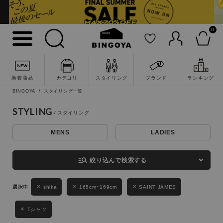
0
詳細検索
新着商品
カテゴリ
スタイリング
ブランド
ランキング
BINGOYA
スタイリング一覧
STYLING
MENS
LADIES
キーワード
manage_search
絞り込んで検索する
性別
shika
165cm~169cm
SAINT JAMES
MENS
LADIES
KIDS
Tシャツ