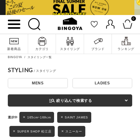
0
詳細検索
新着商品
カテゴリ
スタイリング
ブランド
ランキング
BINGOYA
スタイリング一覧
STYLING
MENS
LADIES
キーワード
manage_search
絞り込んで検索する
性別
165cm~169cm
SAINT JAMES
MENS
LADIES
KIDS
SUPER SHOP 松江店
スニーカー