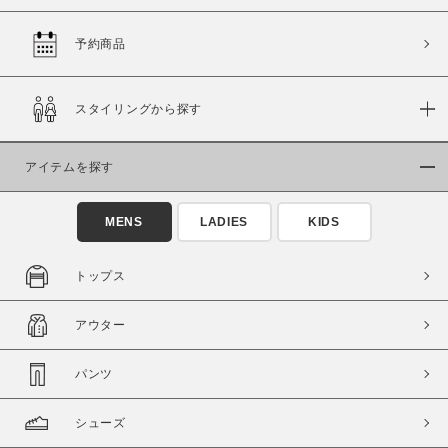
予約商品
価格
スタイリングから探す
～
アイテムを探す
商品タイプ
通常商品
予約商品
MENS
LADIES
KIDS
セール価格
WEB限定
トップス
在庫
アウター
在庫あり
在庫なし含む
パンツ
シューズ