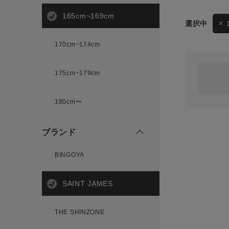
165cm~169cm
サイズ
170cm~174cm
ゲスト
様
175cm~179cm
ブランド
180cm〜
ログイン / マイページ
ブランド
お気に入りアイテム
BINGOYA
注文履歴
SAINT JAMES
新規会員登録
THE SHINZONE