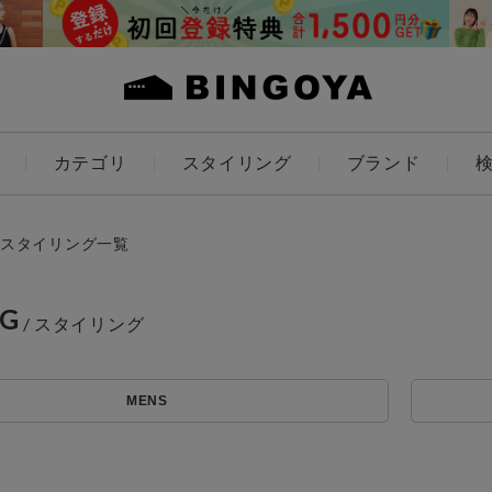
カテゴリ
スタイリング
ブランド
カラー
スタイリング一覧
NG
アイテムを探す
ES
KIDS
MENS
価格
条件絞り込み検索
カテゴリから探す
～