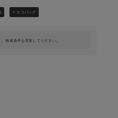
採用情報
ギフトカード
店
エコバッグ
予約商品
WEB限定
。 検索条件を変更してください。
在庫なし含む
BINGOYA
無料公式アプリダウンロード