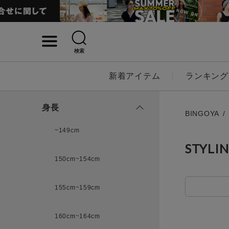
検索
詳細検索
新着アイテム
ランキング
キーワード
身長
BINGOYA
~149cm
STYLI
性別
150cm~154cm
MENS
LADI
155cm~159cm
カテゴリ
160cm~164cm