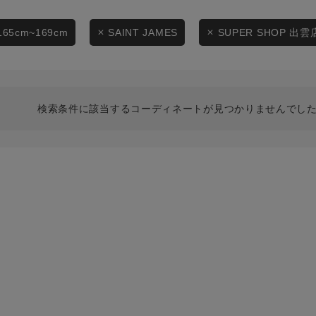
スタイリングから探す
商品タイプ
ブランドから探す
165cm~169cm
SAINT JAMES
SUPER SHOP 出雲
通常商品
WEB限定アイテムを探す
履き比べ可能商品から探す
セール価格
検索条件に該当するコーディネートが見つかりませんでした
お知らせ・ご利用ガイド
在庫
お知らせ
在庫あり
ご利用ガイド
ギフトラッピング
お問い合わせ
この条件で絞り込む