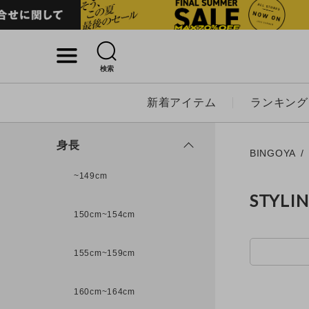
検索
詳細検索
新着アイテム
ランキング
キーワード
身長
BINGOYA
~149cm
STYLI
性別
150cm~154cm
MENS
LADI
155cm~159cm
カテゴリ
160cm~164cm