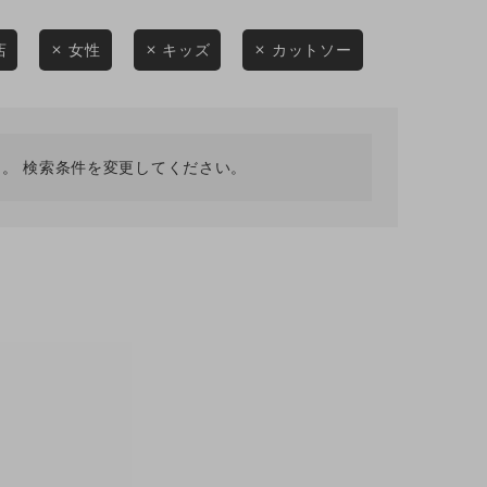
採用情報
ギフトカード
店
女性
キッズ
カットソー
予約商品
WEB限定
。 検索条件を変更してください。
在庫なし含む
BINGOYA
無料公式アプリダウンロード