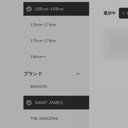
165cm~169cm
サイズ
170cm~174cm
ゲスト
様
175cm~179cm
ブランド
180cm〜
ログイン / マイページ
ブランド
お気に入りアイテム
BINGOYA
注文履歴
SAINT JAMES
新規会員登録
THE SHINZONE