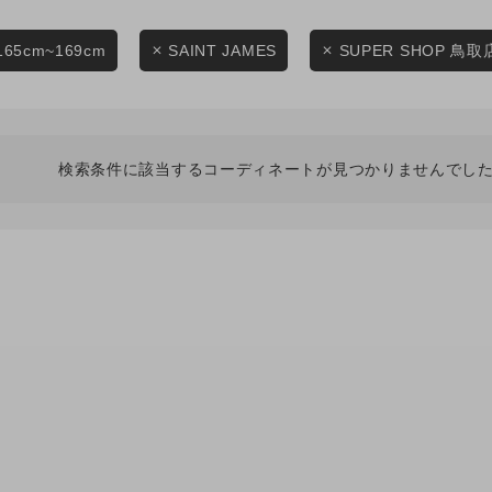
スタイリングから探す
商品タイプ
ブランドから探す
165cm~169cm
SAINT JAMES
SUPER SHOP 鳥取
通常商品
WEB限定アイテムを探す
履き比べ可能商品から探す
セール価格
検索条件に該当するコーディネートが見つかりませんでした
お知らせ・ご利用ガイド
在庫
お知らせ
在庫あり
ご利用ガイド
ギフトラッピング
お問い合わせ
この条件で絞り込む