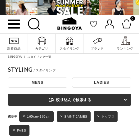
0
詳細検索
新着商品
カテゴリ
スタイリング
ブランド
ランキング
BINGOYA
スタイリング一覧
STYLING
MENS
LADIES
キーワード
manage_search
絞り込んで検索する
性別
165cm~169cm
SAINT JAMES
トップス
MENS
LADIES
KIDS
PAES