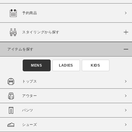
予約商品
価格
スタイリングから探す
～
アイテムを探す
商品タイプ
通常商品
予約商品
MENS
LADIES
KIDS
セール価格
WEB限定
トップス
在庫
アウター
在庫あり
在庫なし含む
パンツ
シューズ