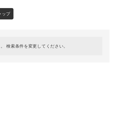
採用情報
ギフトカード
ャップ
予約商品
WEB限定
。 検索条件を変更してください。
在庫なし含む
BINGOYA
無料公式アプリダウンロード