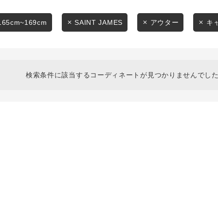
スタイリングから探す
商品タイプ
ブランドから探す
165cm~169cm
SAINT JAMES
アウター
キ
通常商品
WEB限定アイテムを探す
履き比べ可能商品から探す
セール価格
検索条件に該当するコーディネートが見つかりませんでした
お知らせ・ご利用ガイド
在庫
お知らせ
在庫あり
ご利用ガイド
ギフトラッピング
お問い合わせ
この条件で絞り込む