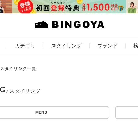
カテゴリ
スタイリング
ブランド
カラー
スタイリング一覧
NG
アイテムを探す
ES
KIDS
MENS
価格
条件絞り込み検索
カテゴリから探す
～