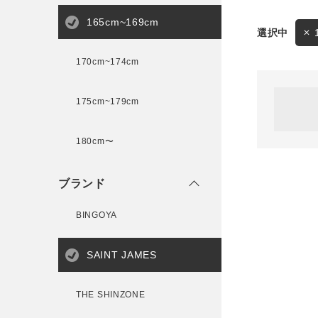
165cm~169cm
サイズ
170cm~174cm
ゲスト
様
175cm~179cm
ブランド
180cm〜
ログイン / マイページ
ブランド
お気に入りアイテム
BINGOYA
注文履歴
SAINT JAMES
新規会員登録
THE SHINZONE