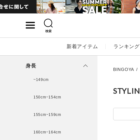
検索
詳細検索
新着アイテム
ランキング
キーワード
身長
BINGOYA
~149cm
STYLI
性別
150cm~154cm
MENS
LADI
155cm~159cm
カテゴリ
160cm~164cm