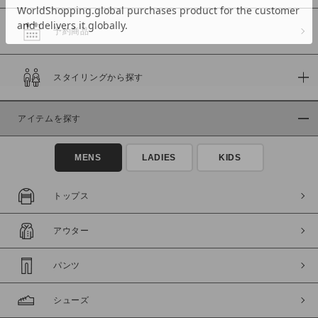
予約商品
価格
スタイリングから探す
～
アイテムを探す
商品タイプ
通常商品
予約商品
MENS
LADIES
KIDS
セール価格
WEB限定
トップス
在庫
アウター
在庫あり
在庫なし含む
パンツ
シューズ