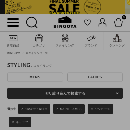
0
詳細検索
新着商品
カテゴリ
スタイリング
ブランド
ランキング
BINGOYA
スタイリング一覧
STYLING
MENS
LADIES
キーワード
manage_search
絞り込んで検索する
性別
165cm~169cm
SAINT JAMES
ワンピース
MENS
LADIES
KIDS
キャップ