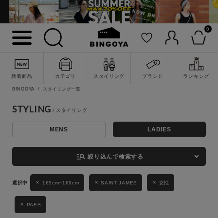
0
詳細検索
新着商品
カテゴリ
スタイリング
ブランド
ランキング
BINGOYA
スタイリング一覧
STYLING
MENS
LADIES
キーワード
manage_search
絞り込んで検索する
性別
165cm~169cm
SAINT JAMES
女性
MENS
LADIES
KIDS
PAES