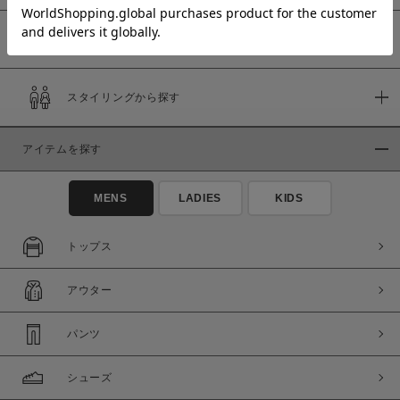
予約商品
価格
スタイリングから探す
～
アイテムを探す
商品タイプ
通常商品
予約商品
MENS
LADIES
KIDS
セール価格
WEB限定
トップス
在庫
アウター
在庫あり
在庫なし含む
パンツ
シューズ