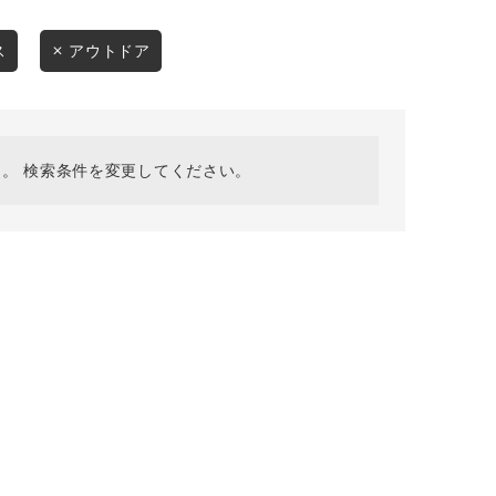
採用情報
ギフトカード
ス
アウトドア
予約商品
WEB限定
。 検索条件を変更してください。
在庫なし含む
BINGOYA
無料公式アプリダウンロード