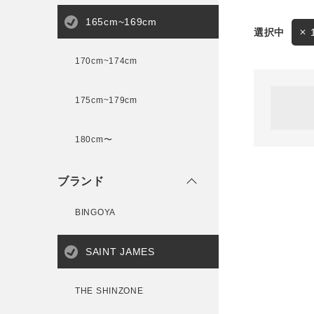
165cm~169cm
サイズ
170cm~174cm
ゲスト
様
175cm~179cm
ブランド
180cm〜
ログイン / マイページ
ブランド
お気に入りアイテム
BINGOYA
注文履歴
SAINT JAMES
新規会員登録
THE SHINZONE