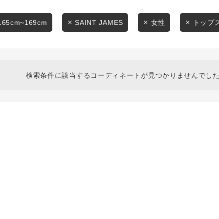
スタイリングから探す
商品タイプ
ブランドから探す
165cm~169cm
SAINT JAMES
女性
トップ
通常商品
WEB限定アイテムを探す
履き比べ可能商品から探す
セール価格
検索条件に該当するコーディネートが見つかりませんでした
お知らせ・ご利用ガイド
在庫
お知らせ
在庫あり
ご利用ガイド
ギフトラッピング
お問い合わせ
この条件で絞り込む