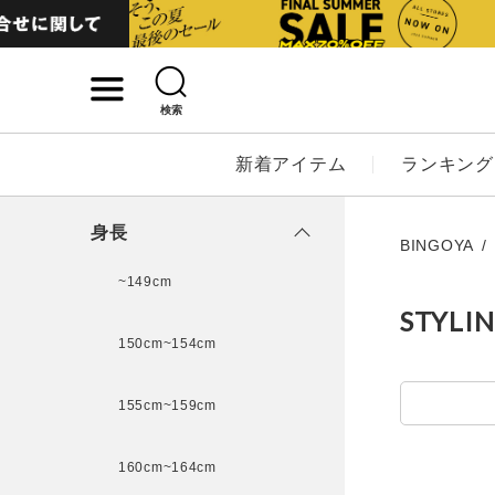
検索
詳細検索
新着アイテム
ランキング
キーワード
身長
BINGOYA
~149cm
STYLI
性別
150cm~154cm
MENS
LADI
155cm~159cm
カテゴリ
160cm~164cm