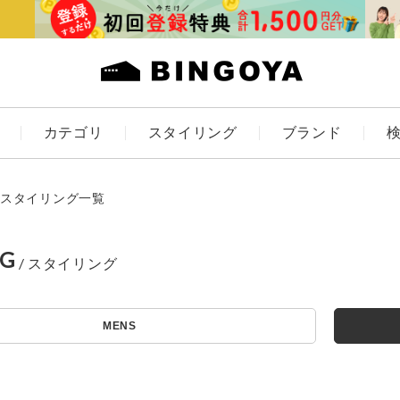
カテゴリ
スタイリング
ブランド
カラー
スタイリング一覧
NG
アイテムを探す
ES
KIDS
MENS
価格
条件絞り込み検索
カテゴリから探す
～