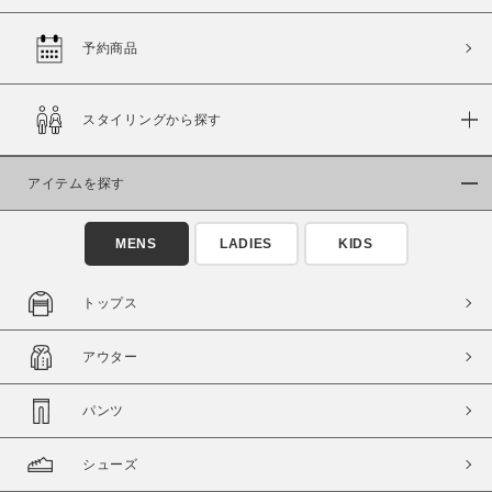
予約商品
価格
スタイリングから探す
～
アイテムを探す
商品タイプ
通常商品
予約商品
MENS
LADIES
KIDS
セール価格
WEB限定
トップス
在庫
アウター
在庫あり
在庫なし含む
パンツ
シューズ