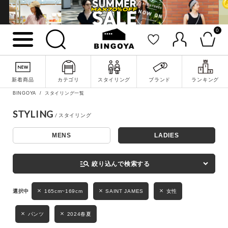
0
詳細検索
新着商品
カテゴリ
スタイリング
ブランド
ランキング
BINGOYA
スタイリング一覧
STYLING
MENS
LADIES
キーワード
manage_search
絞り込んで検索する
性別
165cm~169cm
SAINT JAMES
女性
MENS
LADIES
KIDS
パンツ
2024春夏