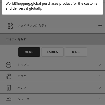
予約商品
価格
スタイリングから探す
～
アイテムを探す
商品タイプ
通常商品
予約商品
MENS
LADIES
KIDS
セール価格
WEB限定
トップス
在庫
アウター
在庫あり
在庫なし含む
パンツ
シューズ