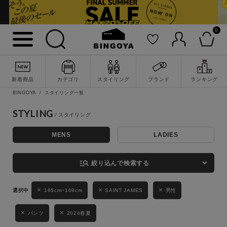
0
詳細検索
新着商品
カテゴリ
スタイリング
ブランド
ランキング
BINGOYA
スタイリング一覧
STYLING
MENS
LADIES
キーワード
manage_search
絞り込んで検索する
性別
165cm~169cm
SAINT JAMES
男性
MENS
LADIES
KIDS
パンツ
2024春夏