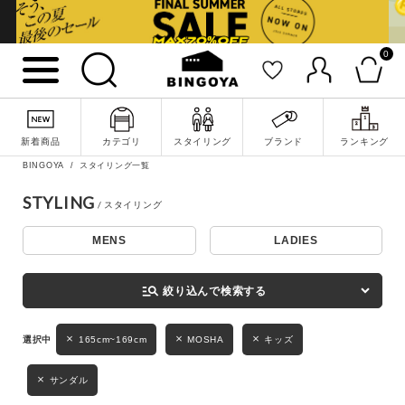
0
詳細検索
新着商品
カテゴリ
スタイリング
ブランド
ランキング
BINGOYA
スタイリング一覧
STYLING
MENS
LADIES
キーワード
manage_search
絞り込んで検索する
性別
165cm~169cm
MOSHA
キッズ
MENS
LADIES
KIDS
サンダル