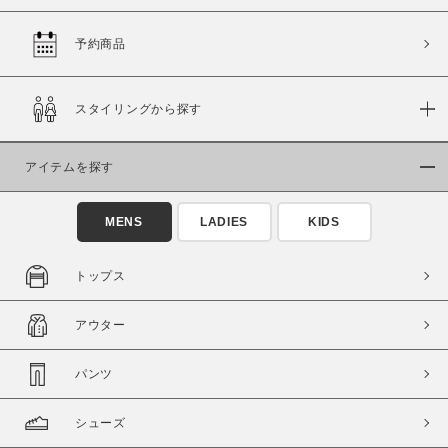
予約商品
価格
スタイリングから探す
～
アイテムを探す
商品タイプ
通常商品
予約商品
MENS
LADIES
KIDS
セール価格
WEB限定
トップス
在庫
アウター
在庫あり
在庫なし含む
パンツ
シューズ