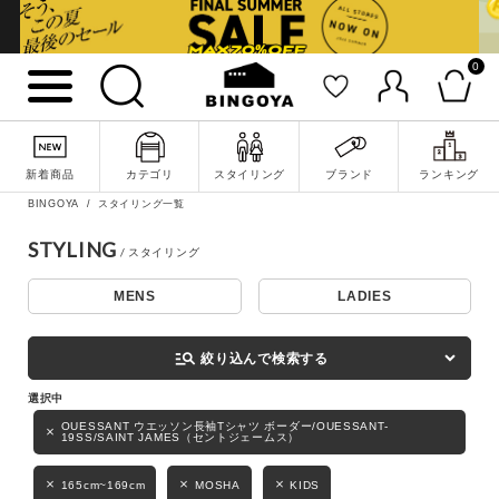
0
詳細検索
新着商品
カテゴリ
スタイリング
ブランド
ランキング
BINGOYA
スタイリング一覧
STYLING
MENS
LADIES
キーワード
manage_search
絞り込んで検索する
性別
OUESSANT ウエッソン長袖Tシャツ ボーダー/OUESSANT-
19SS/SAINT JAMES（セントジェームス）
MENS
LADIES
KIDS
165cm~169cm
MOSHA
KIDS