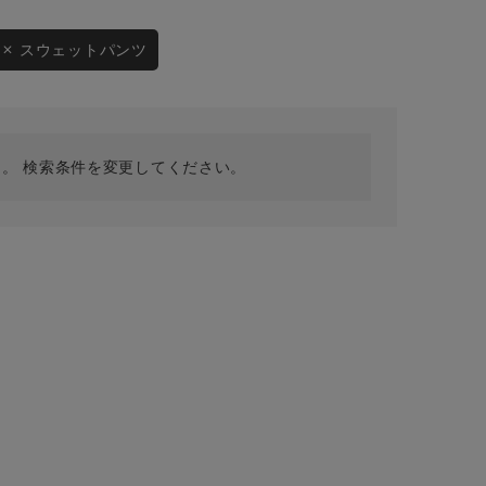
採用情報
ギフトカード
スウェットパンツ
予約商品
WEB限定
。 検索条件を変更してください。
在庫なし含む
BINGOYA
無料公式アプリダウンロード