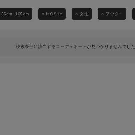
スタイリングから探す
商品タイプ
ブランドから探す
165cm~169cm
MOSHA
女性
アウター
通常商品
WEB限定アイテムを探す
履き比べ可能商品から探す
セール価格
検索条件に該当するコーディネートが見つかりませんでした
お知らせ・ご利用ガイド
在庫
お知らせ
在庫あり
ご利用ガイド
ギフトラッピング
お問い合わせ
この条件で絞り込む