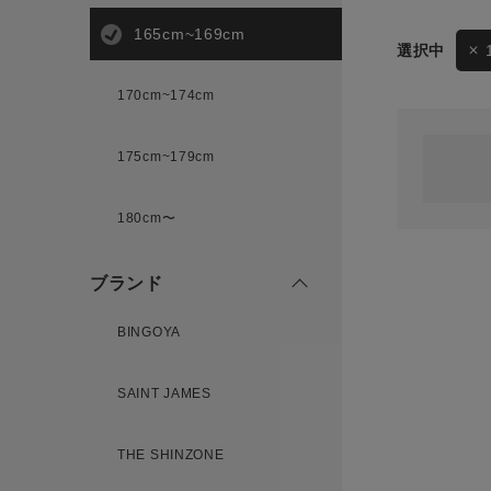
165cm~169cm
サイズ
170cm~174cm
ゲスト
様
175cm~179cm
ブランド
180cm〜
ログイン / マイページ
ブランド
お気に入りアイテム
BINGOYA
注文履歴
SAINT JAMES
新規会員登録
THE SHINZONE