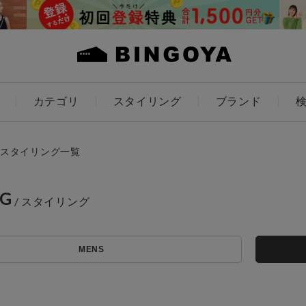
カテゴリ
スタイリング
ブランド
カラー
スタイリング一覧
NG
アイテムを探す
ES
KIDS
MENS
価格
条件絞り込み検索
カテゴリから探す
～