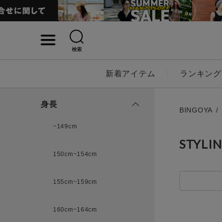
検索
詳細検索
新着アイテム
ランキング
キーワード
身長
BINGOYA
~149cm
STYLI
性別
150cm~154cm
MENS
LADI
155cm~159cm
カテゴリ
160cm~164cm