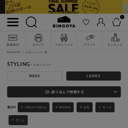
0
詳細検索
新着商品
カテゴリ
スタイリング
ブランド
ランキング
BINGOYA
スタイリング一覧
STYLING
MENS
LADIES
キーワード
manage_search
絞り込んで検索する
性別
165cm~169cm
MOSHA
女性
キッズ
MENS
LADIES
KIDS
デニム