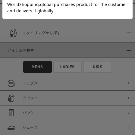
予約商品
価格
スタイリングから探す
～
アイテムを探す
商品タイプ
通常商品
予約商品
MENS
LADIES
KIDS
セール価格
WEB限定
トップス
在庫
アウター
在庫あり
在庫なし含む
パンツ
シューズ