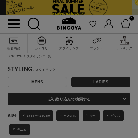
0
詳細検索
新着商品
カテゴリ
スタイリング
ブランド
ランキング
BINGOYA
スタイリング一覧
STYLING
MENS
LADIES
キーワード
manage_search
絞り込んで検索する
性別
165cm~169cm
MOSHA
女性
グッズ
MENS
LADIES
KIDS
デニム