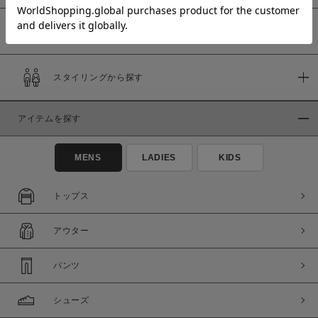
予約商品
価格
スタイリングから探す
～
アイテムを探す
商品タイプ
通常商品
予約商品
MENS
LADIES
KIDS
セール価格
WEB限定
トップス
在庫
アウター
在庫あり
在庫なし含む
パンツ
シューズ