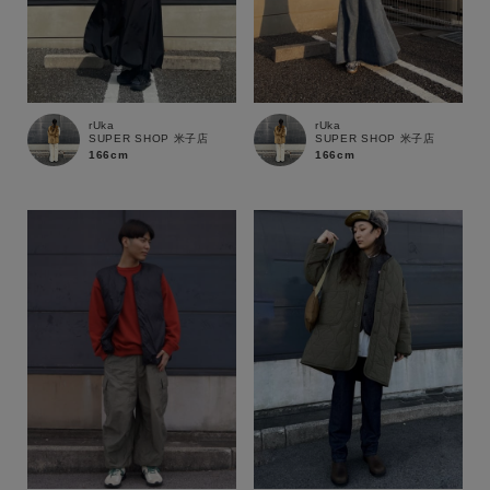
価格
～
商品タイプ
通常商品
予約商品
rUka
rUka
SUPER SHOP 米子店
SUPER SHOP 米子店
166cm
166cm
セール価格
WEB限定
在庫
在庫あり
在庫なし含む