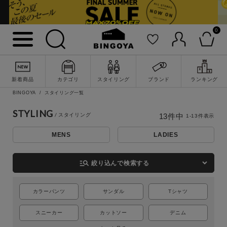
0
新着商品
カテゴリ
スタイリング
ブランド
ランキング
BINGOYA
スタイリング一覧
STYLING
13
件中
1
-
13
件表示
詳細検索
MENS
LADIES
manage_search
絞り込んで検索する
カラーパンツ
サンダル
Tシャツ
スニーカー
カットソー
デニム