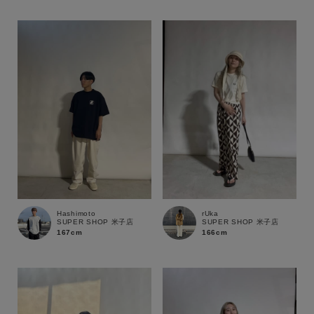
Hashimoto
rUka
SUPER SHOP 米子店
SUPER SHOP 米子店
167cm
166cm