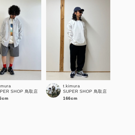
kimura
t.kimura
UPER SHOP 鳥取店
SUPER SHOP 鳥取店
6cm
166cm