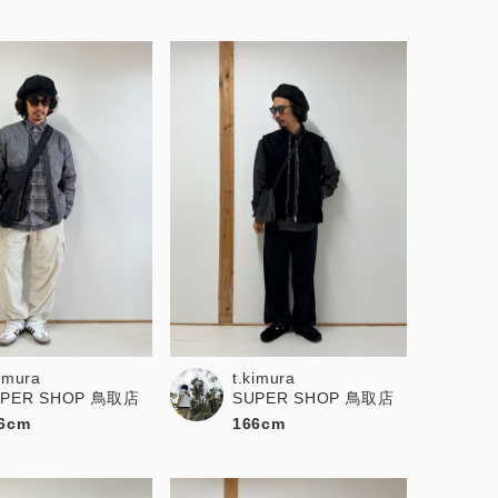
kimura
t.kimura
UPER SHOP 鳥取店
SUPER SHOP 鳥取店
6cm
166cm