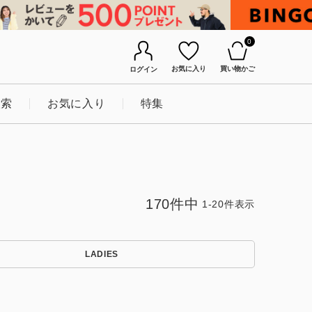
0
お気に入り
買い物かご
ログイン
検索
お気に入り
特集
170
件中
1
-
20
件表示
LADIES
BINGOYAについて