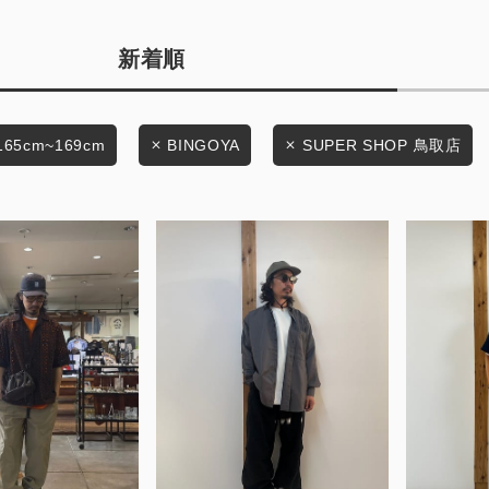
商品タイプ
条件絞り込み検索
新着順
通常商品
カテゴリから探す
スタイリングから探す
セール価格
165cm~169cm
BINGOYA
SUPER SHOP 鳥取店
ブランドから探す
WEB限定アイテムを探す
在庫
履き比べ可能商品から探す
在庫あり
お知らせ・ご利用ガイド
お知らせ
この条件で絞り込む
ご利用ガイド
ギフトラッピング