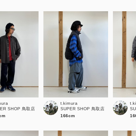
mura
t.kimura
t.
PER SHOP 鳥取店
SUPER SHOP 鳥取店
S
cm
166cm
16