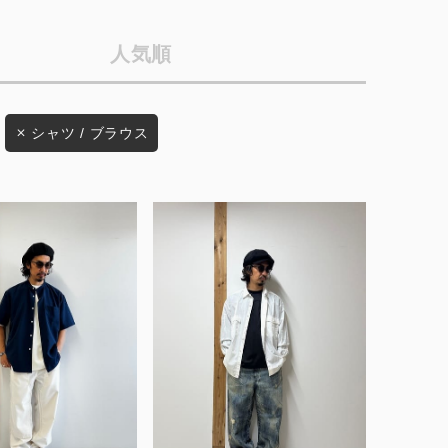
店舗一覧
人気順
予約商品
会社概要
採用情報
WEB限定
シャツ / ブラウス
ギフトカード
在庫なし含む
BINGOYA
無料公式アプリダウンロード