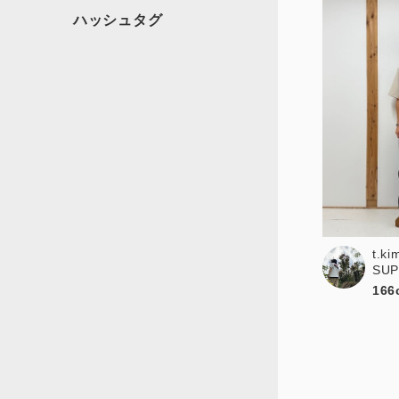
t.ki
SU
166