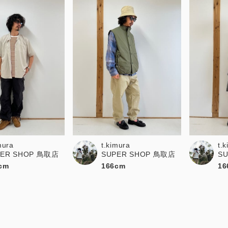
mura
t.kimura
t.
PER SHOP 鳥取店
SUPER SHOP 鳥取店
S
cm
166cm
16