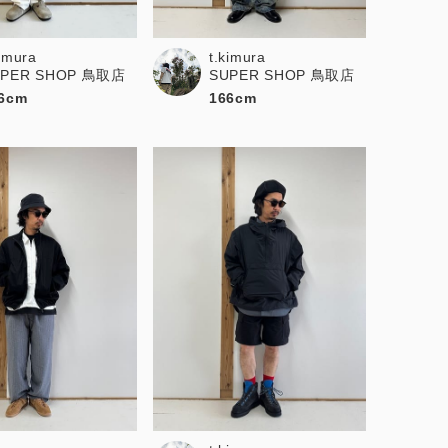
kimura
t.kimura
UPER SHOP 鳥取店
SUPER SHOP 鳥取店
6cm
166cm