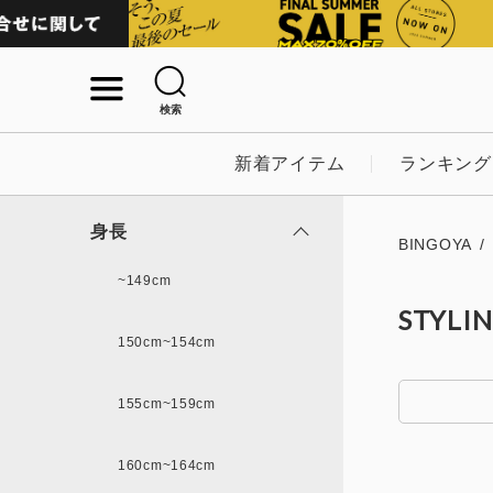
検索
詳細検索
新着アイテム
ランキング
キーワード
身長
BINGOYA
~149cm
STYLI
性別
150cm~154cm
MENS
LADI
155cm~159cm
カテゴリ
160cm~164cm