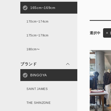
165cm~169cm
サイズ
170cm~174cm
175cm~179cm
ブランド
ゲスト
180cm〜
様
ブランド
BINGOYA
ログイン / マイページ
SAINT JAMES
お気に入りアイテム
THE SHINZONE
注文履歴