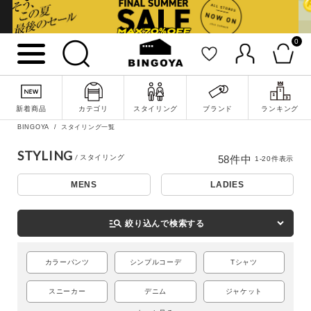
0
新着商品
カテゴリ
スタイリング
ブランド
ランキング
BINGOYA
スタイリング一覧
STYLING
58
件中
1
-
20
件表示
MENS
LADIES
詳細検索
manage_search
絞り込んで検索する
カラーパンツ
シンプルコーデ
Tシャツ
スニーカー
デニム
ジャケット