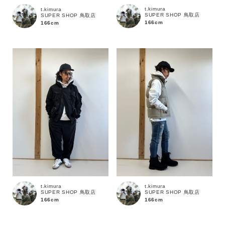
t.kimura
t.kimura
SUPER SHOP 鳥取店
SUPER SHOP 鳥取店
166cm
166cm
価格
～
商品タイプ
通常商品
予約商品
セール価格
WEB限定
在庫
t.kimura
t.kimura
在庫あり
在庫なし含む
SUPER SHOP 鳥取店
SUPER SHOP 鳥取店
166cm
166cm